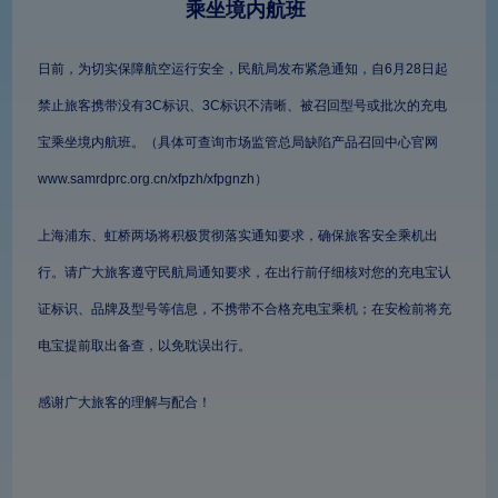
乘坐境内航班
日前，为切实保障航空运行安全，民航局发布紧急通知，自6月28日起
禁止旅客携带没有3C标识、3C标识不清晰、被召回型号或批次的充电
宝乘坐境内航班。（具体可查询市场监管总局缺陷产品召回中心官网
www.samrdprc.org.cn/xfpzh/xfpgnzh）
上海浦东、虹桥两场将积极贯彻落实通知要求，确保旅客安全乘机出
行。请广大旅客遵守民航局通知要求，在出行前仔细核对您的充电宝认
证标识、品牌及型号等信息，不携带不合格充电宝乘机；在安检前将充
电宝提前取出备查，以免耽误出行。
感谢广大旅客的理解与配合！