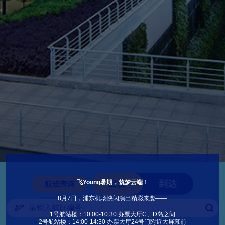
飞Young暑期，筑梦云端！
出发
到达
航班查询
8月7日，浦东机场快闪演出精彩来袭——
1号航站楼：10:00-10:30 办票大厅C、D岛之间
2号航站楼：14:00-14:30 办票大厅24号门附近大屏幕前