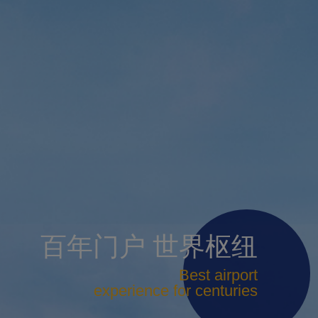
百年门户 世界枢纽
Best airport
experience for centuries