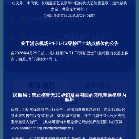
功夫秀、木偶戏、长嘴壶茶艺表演等中国传统技艺轮番登场，邀您候机
之余，共赏东方神韵！
中国共产党上海机场（集团）有限公司第二次代表大会胜利召开
（演出具体节目以现场实际为准）
公 告
境外旅客离境退税指南
3月29日起上海机场执行夏秋航季，日均计划执行航班2516架次
新 闻
境外人员如何申领临时驾驶许可Temporary Driving Permit Applica...
关于浦东机场P4-T1-T2穿梭巴士站点移位的公告
自2026年4月29日起，浦东机场P4-T1-T2穿梭巴士T1航站楼出发层上客
影像廊
百年门户 世界枢纽——机场形象片
点，由原1号门调整为4号门。
2026年春运上海机场航班量客流量创历年春运最高纪录，浦东机场客流...
关于“我为提升上海机场入境便利化体验 献良策”人民建议征集活动的...
机场集团党委部署启动树立和践行正确政绩观学习教育工作
客班信息
货班信息
民航局：禁止携带无3C标识及被召回的充电宝乘坐境内
航班
中国东方航空公司 MU6211
中国东方航
日均超40万人次，春节假期上海机场单日客流量连续三天刷新历史纪录...
日前，为切实保障航空运行安全，民航局发布紧急通知，自6月28日起
06:20
06:25
09:05
禁止旅客携带没有3C标识、3C标识不清晰、被召回型号或批次的充电
宝乘坐境内航班。（具体可查询市场监管总局缺陷产品召回中心官网
上海 浦东浦东
上海 浦东
银川
(T1-S1)
(T1-S1)
www.samrdprc.org.cn/xfpzh/xfpgnzh）