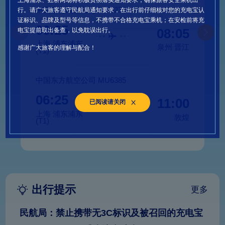
上海浦东、虹桥两场将积极贯彻落实通知要求，确保旅客安全乘机出
中国东方航空公司 MU6273
中国东方航
行。请广大旅客遵守民航局通知要求，在出行前仔细核对您的充电宝认
证标识、品牌及型号等信息，不携带不合格充电宝乘机；在安检前将充
06:25
06:25
08:05
电宝提前取出备查，以免耽误出行。
上海 浦东浦东
上海 浦东
泉州 晋江
感谢广大旅客的理解与配合！
(T1)
(T1)
中国东方航空公司 MU6385
上海航空公司
06:25
06:25
11:00
已阅读请关闭
上海 浦东浦东
上海 浦东
敦煌
(T1)
(T1-S1)
出行提示
更多
民航局：禁止携带无3C标识及被召回的充电宝