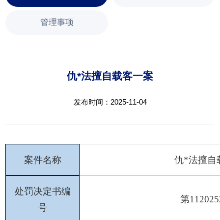
管理事项
仇*法擅自载客一案
发布时间：2025-11-04
案件名称
仇
*法擅自
处罚决定书编
第
112025
号