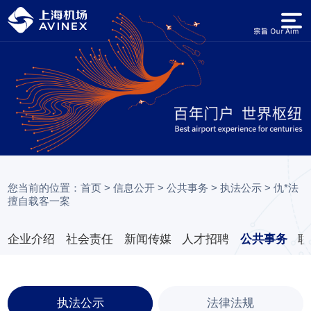
您当前的位置：
首页
>
信息公开
>
公共事务
>
执法公示
>
仇*法
擅自载客一案
企业介绍
社会责任
新闻传媒
人才招聘
公共事务
联
执法公示
法律法规